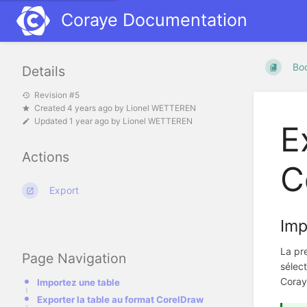
Coraye Documentation
Bo
Details
Revision #5
Created
4 years ago
by
Lionel WETTEREN
Updated
1 year ago
by
Lionel WETTEREN
E
Actions
C
Export
Imp
La pre
Page Navigation
sélect
Coraye
Importez une table
Exporter la table au format CorelDraw