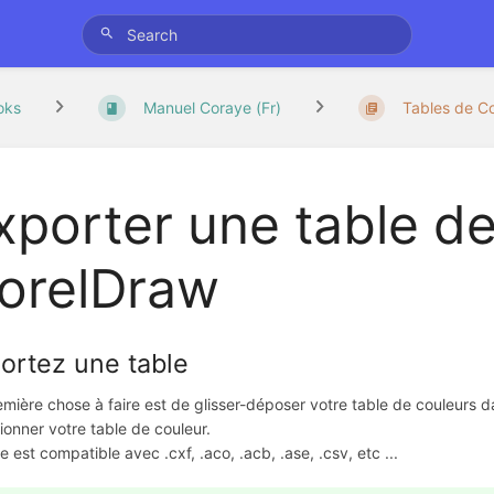
oks
Manuel Coraye (Fr)
Tables de C
xporter une table de
orelDraw
ortez une table
mière chose à faire est de glisser-déposer votre table de couleurs d
ionner votre table de couleur.
 est compatible avec .cxf, .aco, .acb, .ase, .csv, etc ...