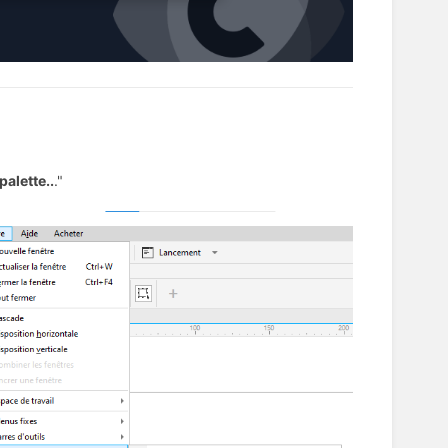
palette..
."